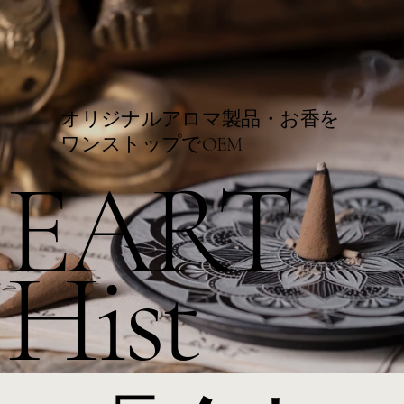
オリジナルアロマ製品・お香を
​ワンストップでOEM
EART
Hist