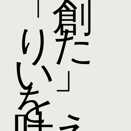
​「創
りた
い」
を